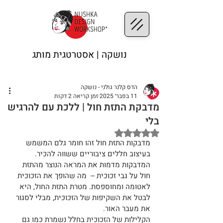
נושקה | אסטרטגית מותג
הדס קלנר גולני - נושקה
11 בפבר׳ 2025
זמן קריאה 2 דקות
מדבקת התזת חול | ללכת עם להרגיש
בלי
דירוג של NaN מתוך 5 כוכבים
מדבקות התזת חול זהו חומר גלם המשמש 
בעיצוב חללים ציבוריים ששווה להכיר.
המדבקות מדמות את המראה הנוצר מהתזת 
חול על גבי זכוכית --  מה שהופך את הזכוכית 
לאטומה ומחוספסת. מטרת התזת החול, היא 
לבטל את השקיפות של הזכוכית, מבלי לסגור 
את מעבר האור.
הקלילות של הזכוכית בחלל נשמרת כמו גם 