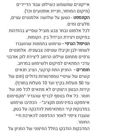
אייקונים שתשמש כשילוט עבור הדיירים 
(מיקום המחזור, חניית אופנועים וכו׳).
הקונספט 
- נשען על שלושה אלמנטים עצים, 
סלעים ומים. 
לכל אלמנט נבחר צבע מוביל שסייע בהזדהות 
במיקום ויצירת הבידול בין. הקומות.
הטיפול הגרפי -
 שימוש בתמונות שהועברו 
לשחור-לבן וקיבלו שטיפה צבעונית. אלמנטים 
גרפים מתחום שילוט הרחוב ליצירת לוק אורבני 
עדכי המתאים למיקום ולשימוש במרחב.
חומרים -
  החניון התת קרקעי, הציב תנאים 
קשים של שינויי טמפרטורות גדולים (חום של 
עד 50 מעלות בקיץ ועד 10 מעלות בחורף). 
קירות הבטון היצוקים לא מתאים לכל סוג של 
חומר. כל אלו בנוסף לבריף שהגדיר ״מקסימום 
אימפקט במינימום תקציב״ -  הכתיבו שימוש 
במדבקות קיר המתאימות להדבקה על בטון, 
שעברו ציפוי לאחר ההדפסה להארכת חיי 
החומר. 
המדבקות הודבקו בחלל החיצוני של החניון על 