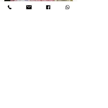
בית חולים העמק - עיצוב לוחות זכוכית שילוב 
ציטוטים משירה ישראלית בנושא טבע ארץ 
ישראלי. בפרוייקט שולבו צלמים שצילמו 
פרחים ספציפים שנבחרו על פי עונות השנה, 
התמונות עובדו והוכנו להדפסות על זכוכית 
בגדלים ענקיים לכיסוי מירבי של אזורי 
ההמתנה והקבלה הראשית בכל מחלקה. 
השקדיות שייכות למחלקת יולדות והחרציות 