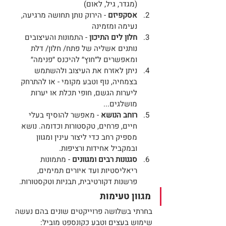
(מגדר, גיל, לאום)
אסקפיזם
 - הירוק נותן תחושה מרגיעה, 
נעימה ומזמינה
חלון לים התיכון
 - התמונות והעיצובים 
נותנים אשליה של פתח/ חלון/ דלת 
ומאפשרים ל״חוץ״ להיכנס ״פנימה״
ניתן לאזרח את העיצוב ולהשתמש 
בצמחיה, נוף וטבע מקומי - או להתרחק 
ליערות הגשם, חופי תכלת או יערות 
מושלגים...
רוחב הנושא
 - מאפשר להוסיף בעלי 
חיים, פרחים, טקסטורות וכדומה. נושא 
מספיק רחב כדי ליצור עינין ומגוון 
ובמקביל אחידות ורציפות.
סגנונות רבים ומגוונים 
- מתמונות 
ריאליסטיות ועד איורים תמימים,  
פרשנות דקורטיבית, תבניות וטקסטורות.
מגוון טעימות
בחרתי בשלושה פרוייקטים שונים בהם נעשה 
שימוש בעצים וטבע כקונספט מוביל: