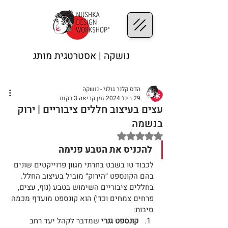
נושקה | אסטרטגית מותג
הדס קלנר גולני - נושקה
29 בינו׳ 2024
זמן קריאה 3 דקות
עצים בעיצוב חללים ציבוריים | ירוק
בנשמה
דירוג של NaN מתוך 5 כוכבים
להכניס את הטבע פנימה
לכבוד טו בשבט בחרתי מגוון פרוייקטים שונים 
בהם הקונספט ״הירוק״ מוביל בעיצוב החלל. 
בחללים ציבוריים השימוש בטבע (נוף, עצים, 
פרחים צמחים וכד׳) הוא קונספט מועדף מכמה 
סיבות:
קונספט גנרי
 שמדבר לקהל יעד רחב 