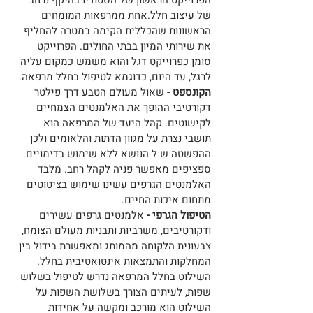
של עיצוב חלל.אחת ממרפאות המומחים 
הראשונות שהכללית הקימה במטרה להחליף 
את שירותי המיון בבתי החולים. הפרוייקט 
סומן כפרוייקט דגל והוא משמש כמקום עליה 
לרגל, עד היום, כדוגמא לטיפול בחלל מרפאה. 
הקונספט 
- שאול מעולם הטבע דרך פילטר 
דקורטיבי ההופך את האלמנטים הצמחיים 
לקישוטים. קהל היעד של המרפאה הוא 
תושבי נצרת על מגוון הדתות והלאומים ולכן 
ההפשטה ש ל הנושא ללא שימוש בדימויים 
ספציפים מאפשר פניה לקהל רחב. מלבד 
האלמנטים הגרפים עשינו שימוש בציטוטים 
מתחום איכות החיים.
הטיפול הגרפי - 
אלמנטים גרפים עשירים 
ודקורטיבים, משרביות ותבניות מעולם הצומח, 
צבעונית הלקוחה מהמותג ומאפשרת בידול בין 
המחלקות והתמצאות אינטואטיבית בחלל. 
השילוט בחלל המרפאה נדרש לטיפול בשלוש 
שפות, לעיתים הצורך בשלושת השפות על 
השילוט הוא מורכב ומקשה על אחידות 