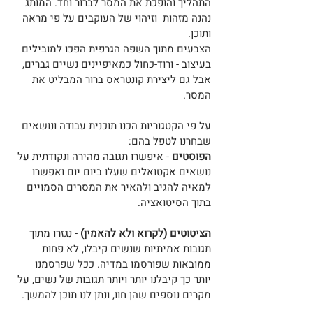
התהליך והופכת את המסר לברור וחד. המותג 
נהנה מזהות  וזיהוי של העוקבים על פי מראה 
ותוכן.
הצבעים מתוך השפה הגרפית הפכו למובילים 
בעיצוב - ורוד-כחול כמאיפיינים נשיים גברים, 
אבל גם ליצירת קונטראס ברור המבליט את 
המסר.
על פי הקטגוריות הכנו תוכנית עבודה ונושאים 
שבחרנו לטפל בהם:
הפוסטים
 - איפשרו תגובה מהירה ונקודתית על 
נושאים אקטואלים שעלו ביום יום ואפשרו 
למאיה להגיב ולהאיר את המסרים הסמויים 
בתוך הסיטואציה.
הציטוטים (לקרוא ולא להאמין)
 - נגזרו מתוך 
תגובות אמיתיות שנשים קיבלו, לא פחות 
ממובאות שפורסמו במדיה. ככל שפרסמנו 
יותר כך קיבלנו יותר ויותר תגובות של נשים, על 
מקרים נוספים שהן חוו, ונתן לנו תוכן להמשך.