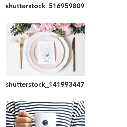
shutterstock_516959809.jpg
shutterstock_1419934475.jpg