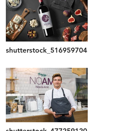
shutterstock_516959704.jpg
shutterstock_477259120.jpg